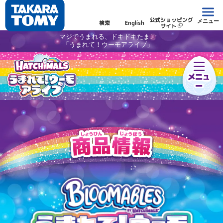
公式ショッピング
メニュー
検索
English
サイト
マジでうまれる、ドキドキたまご
「うまれて！ウーモアライブ」
メニュ
ー