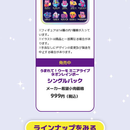
※フィギュアは14種の内1種類が入って
います。
※イラストは商品と一部異なる場合があ
ります。
※予告なしにデザインの変更及び製造を
中止する場合があります。
発売中
うまれて！ウーモ ミニアライブ
ネオンレインボー
シングルパック
メーカー希望小売価格
999
円（税込）
ラインナップをみる