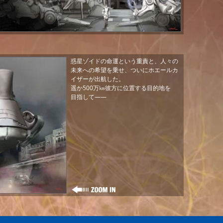
惑星ゾイドの命運という重責と、人々の
未来への希望を乗せ、ついにホエールカ
イザーが出航した。
遥か500万㎞彼方に位置する目的地を
目指して――