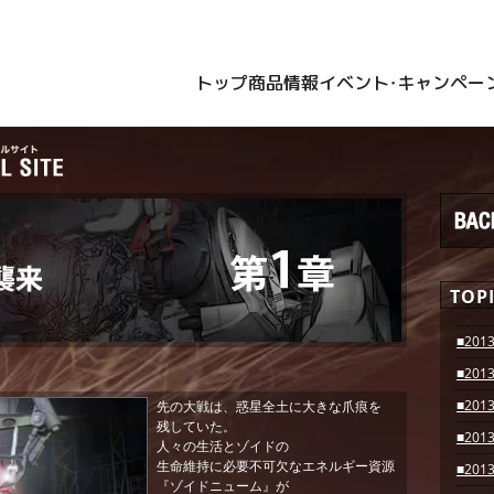
トップ
商品情報
イベント・キャンペー
TOP
■2013
■2013
■2013
先の大戦は、惑星全土に大きな爪痕を
残していた。
■2013
人々の生活とゾイドの
生命維持に必要不可欠なエネルギー資源
■2013
『ゾイドニューム』が