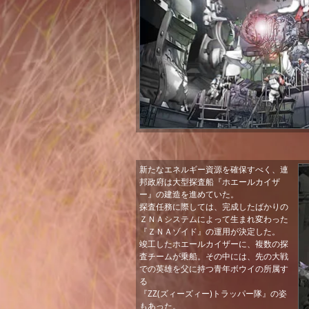
新たなエネルギー資源を確保すべく、連
邦政府は大型探査船『ホエールカイザ
ー』の建造を進めていた。
探査任務に際しては、完成したばかりの
ＺＮＡシステムによって生まれ変わった
『ＺＮＡゾイド』の運用が決定した。
竣工したホエールカイザーに、複数の探
査チームが乗船。その中には、先の大戦
での英雄を父に持つ青年ボウイの所属す
る
『ZZ(ズィーズィー)トラッパー隊』の姿
もあった。