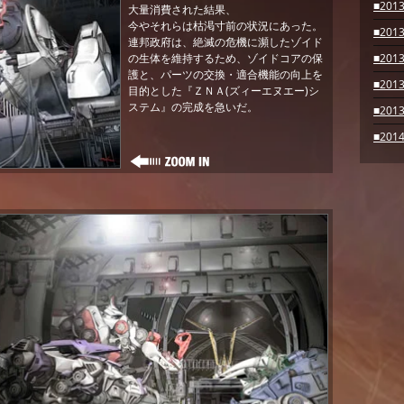
■2013
大量消費された結果、
今やそれらは枯渇寸前の状況にあった。
■2013
連邦政府は、絶滅の危機に瀕したゾイド
の生体を維持するため、ゾイドコアの保
■2013
護と、パーツの交換・適合機能の向上を
■2013
目的とした『ＺＮＡ(ズィーエヌエー)シ
ステム』の完成を急いだ。
■2013
■2014