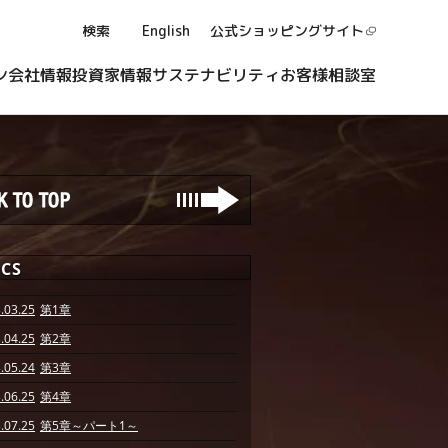
検索
English
公式ショッピング
サイト
ン
会社情報
投資家情報
サステナビリティ
お客様相談室
ICS
.03.25
第1章
.04.25
第2章
.05.24
第3章
.06.25
第4章
.07.25
第5章～パート1～