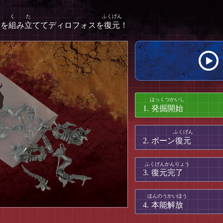
ツを
組
み
立
ててディロフォスを
復元
！
1.
発掘開始
2.
ボーン
復元
3.
復元完了
4.
本能解放