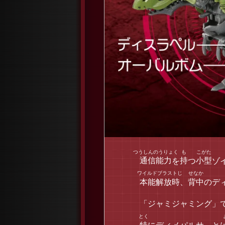
通信能力
を
持
つ
小型
ゾ
本能解放時
、
背中
のデ
「ジャミジャミング」