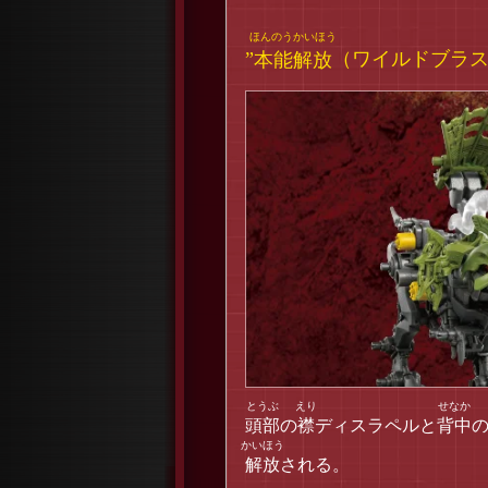
”
本能解放
（ワイルドブラス
頭部
の
襟
ディスラペルと
背中
解放
される。