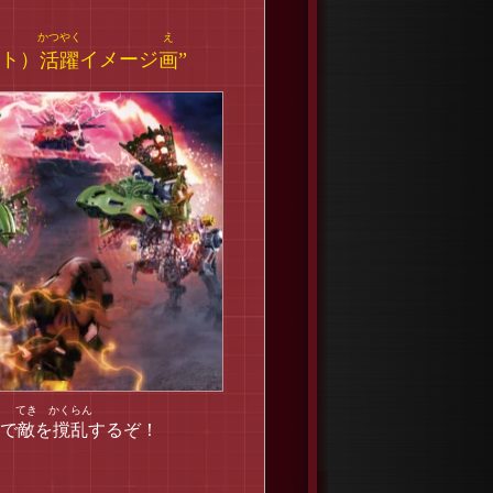
ト）
活躍
イメージ
画
”
で
敵
を
撹乱
するぞ！