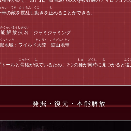
は
相性
が
良
く、
放
たれた
高周波
パルスを
複数機
のディロフォス
一帯
の
敵
を
撹乱
し
動
きを
止
めることができる。
 能 解 放 技 名
：ジャミジャミング
掘地域
：ワイルド
大陸
鉱山地帯
プトールと
骨格
が
似
ているため、2つの
種
が
同時
に
見
つかると
復
発掘・復元・本能解放