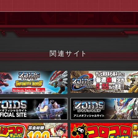
関連サ
イ
ト