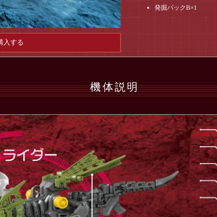
発掘パックB×1
購入する
機体説明