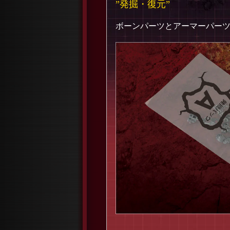
”
発掘
・
復元
”
ボーンパーツとアーマーパー