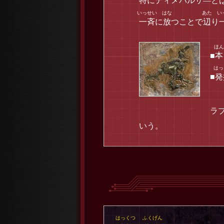
特
にディメパルサ―と
一斉
に
放
つことで
辺
り
■
本
■
発
ラ
いう。