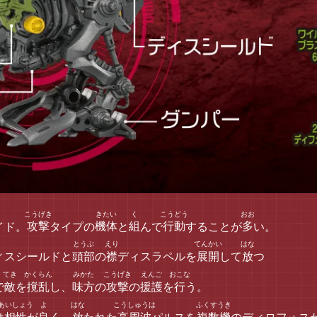
イド。
攻撃
タイプの
機体
と
組
んで
行動
することが
多
い。
ィスシールドと
頭部
の
襟
ディスラペルを
展開
して
放
つ
で
敵
を
撹乱
し、
味方
の
攻撃
の
援護
を
行
う。