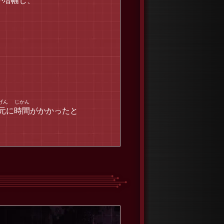
が
増幅
し、
元
に
時間
がかかったと