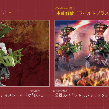
ト）”
”
本能解放
（ワイルドブラス
のディスシールドが
前方
に
必殺技
の「ジャミジャミング」