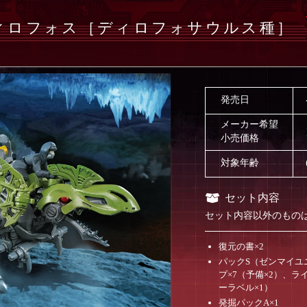
ディロフォス［ディロフォサウルス種］
発売日
メーカー希望
小売価格
対象年齢
セット内容
セット内容以外のもの
復元の書×2
パックS（ゼンマイユ
プ×7（予備×2）、ラ
ーラベル×1）
発掘パックA×1