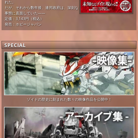
れた。
だが、それから数年後、連邦政府は、深刻な
事態に直面していた――
定価：3,143円（税込）
発売：ホビージャパン
SPECIAL
ゾイドの歴史に刻まれた数々の映像作品を公開中！