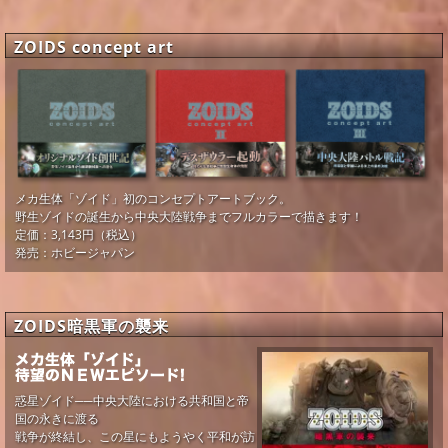
ZOIDS concept art
メカ生体「ゾイド」初のコンセプトアートブック。
野生ゾイドの誕生から中央大陸戦争までフルカラーで描きます！
定価：3,143円（税込）
発売：ホビージャパン
ZOIDS暗黒軍の襲来
惑星ゾイド──中央大陸における共和国と帝
国の永きに渡る
戦争が終結し、この星にもようやく平和が訪