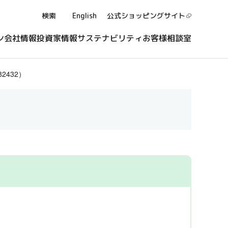
検索
English
公式ショッピング
サイト
ン
会社情報
投資家情報
サステナビリティ
お客様相談室
2432）