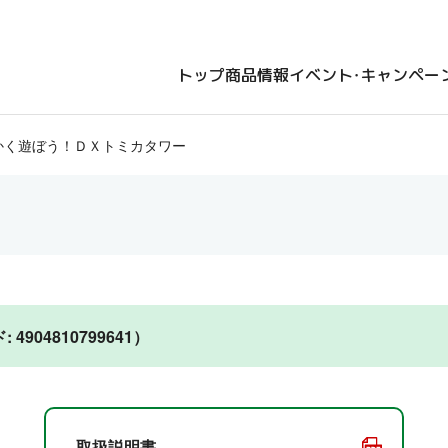
トップ
商品情報
イベント・キャンペー
かく遊ぼう！ＤＸトミカタワー
04810799641）
取扱説明書