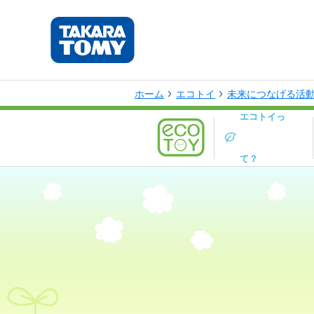
ホーム
エコトイ
未来につなげる活
エコトイっ
て？
する活動を行っています。