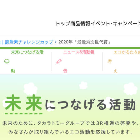
トップ
商品情報
イベント・キャンペー
動｜脱炭素チャレンジカップ
2020年「最優秀次世代賞」
未来につなげる活
ニュース&活動報
エコかるた＆
動
告
え