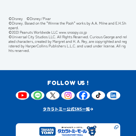
©Disney ©Disney/Pixar
©Disney. Based on the "Winnie the Pooh" works by A.A. Milne and E.H.Sh
epard.
©2023 Peanuts Worldwide LLC www.snoopy.co.jp
©Universal City Studios LLC. All Rights Reserved. Curious George and rel
ated characters, created by Margret and H. A. Rey, are copyrighted and reg
istered by HarperCollins Publishers L.L.C. and used under license. All rig
hts reserved.
FOLLOW US !
タカラトミー公式SNS一覧