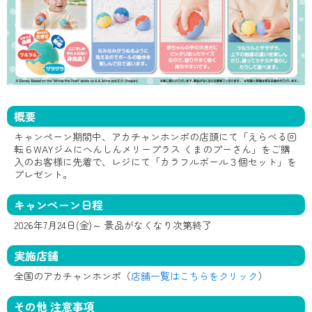
概要
キャンペーン期間中、アカチャンホンポの店頭にて「えらべる回
転６WAYジムにへんしんメリープラス くまのプーさん」をご購
入のお客様に先着で、レジにて「カラフルボール３個セット」を
プレゼント。
キャンペーン日程
2026年7月24日(金)～ 景品がなくなり次第終了
実施店舗
全国のアカチャンホンポ（
店舗一覧はこちらをクリック
）
その他 注意事項