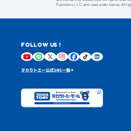
Publishers L.L.C. and used under license. All ri
FOLLOW US !
タカラトミー公式SNS一覧