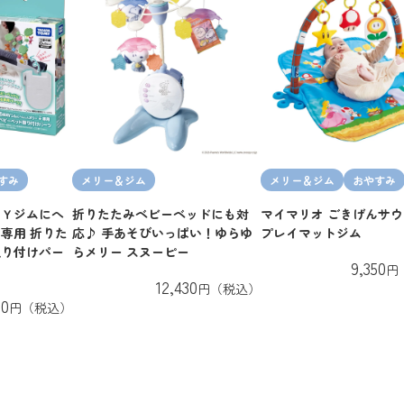
すみ
メリー＆ジム
メリー＆ジム
おやすみ
ＡＹジムにへ
折りたたみベビーベッドにも対
マイマリオ ごきげんサ
専用 折りた
応♪ 手あそびいっぱい！ゆらゆ
プレイマットジム
取り付けパー
らメリー スヌーピー
9,350
円
12,430
円（税込）
20
円（税込）