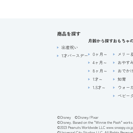
商品を探す
月齢から探す
おもちゃ
出産祝い
0ヶ月～
メリー
1才バースデー
4ヶ月～
おやす
8ヶ月～
おでか
1才～
知育
1.5才～
ウォー
ベビー
©Disney ©Disney/Pixar
©Disney. Based on the "Winnie the Pooh" works 
©2023 Peanuts Worldwide LLC www.snoopy.co.j
©Universal City Studios LLC. All Rights Reserve