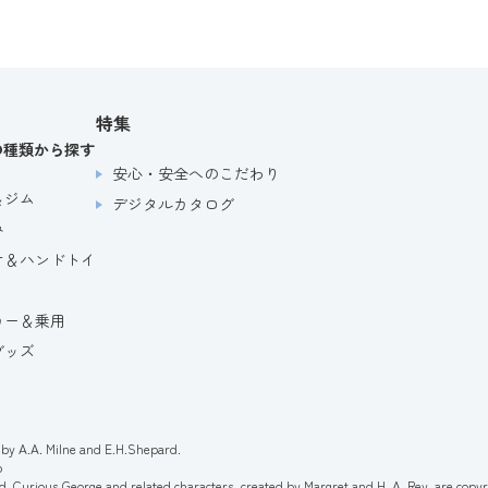
特集
の種類から探す
安心・安全へのこだわり
＆ジム
デジタルカタログ
み
け＆ハンドトイ
カー＆乗用
グッズ
by A.A. Milne and E.H.Shepard.
p
d. Curious George and related characters, created by Margret and H. A. Rey, are copy