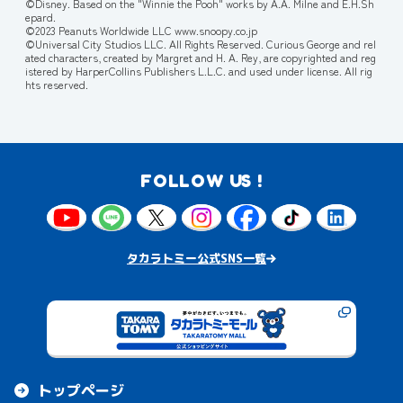
©Disney. Based on the "Winnie the Pooh" works by A.A. Milne and E.H.Sh
epard.
©2023 Peanuts Worldwide LLC www.snoopy.co.jp
©Universal City Studios LLC. All Rights Reserved. Curious George and rel
ated characters, created by Margret and H. A. Rey, are copyrighted and reg
istered by HarperCollins Publishers L.L.C. and used under license. All rig
hts reserved.
FOLLOW US !
タカラトミー公式SNS一覧
トップページ