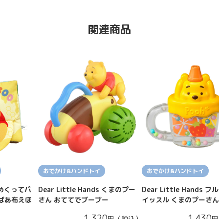
関連商品
おでかけ&ハンドトイ
おでかけ&ハンドトイ
Dear Little Hands くまのプー
Dear Little Hands 
ds めくってパ
さん おててでブーブー
イッスル くまのプーさ
ばあ布えほ
1,320
1,430
円（税込）
円