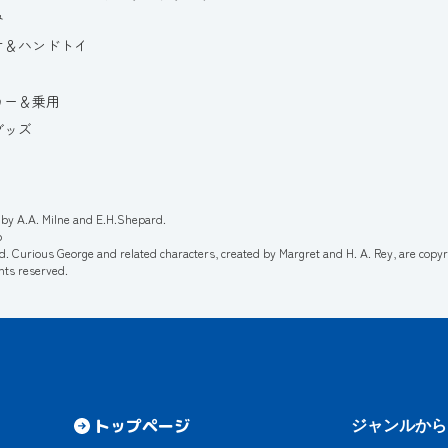
み
け＆ハンドトイ
カー＆乗用
グッズ
by A.A. Milne and E.H.Shepard.
p
d. Curious George and related characters, created by Margret and H. A. Rey, are copy
ghts reserved.
トップページ
ジャンルから