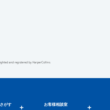
righted and registered by HarperCollins
さがす
お客様相談室