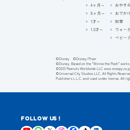
4ヶ月～
おやす
8ヶ月～
おでか
1才～
知育
1.5才～
ウォー
ベビー
©Disney ©Disney/Pixar
©Disney. Based on the "Winnie the Pooh" works 
©2023 Peanuts Worldwide LLC www.snoopy.co.j
©Universal City Studios LLC. All Rights Reserve
Publishers L.L.C. and used under license. All ri
FOLLOW US !