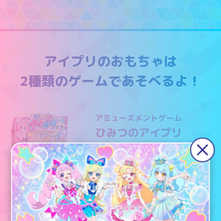
アイプリのおもちゃは
2種類のゲームであそべるよ！
アミューズメントゲーム
ひみつのアイプリ
×
キラキラのカードを
リズムに合わせて動かす
新感覚のライブ体験ゲーム！
大きな画面で、
アニメでお馴染みの
キラキラのライブを
楽しめちゃう♪