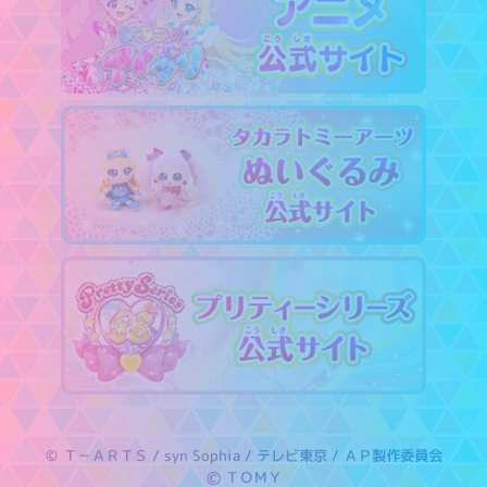
© Ｔ－ＡＲＴＳ / syn Sophia / テレビ東京 / ＡＰ製作委員会
Ⓒ ＴＯＭＹ