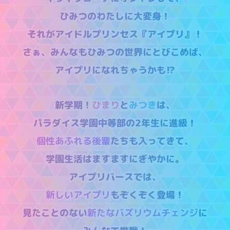
ひみつのわたしに大変身！
それがアイドルプリンセス『アイプリ』！
さぁ、みんなもひみつの世界にとびこめば、
アイプリになれちゃうかも⁉
新学期！
ひまり
と
みつき
は、
パラダイス学園中等部の2年生に進級！
個性あふれる後輩
たちも入ってきて、
学園生活はますますにぎやかに。
アイプリバースでは、
新しいアイプリ
もぞくぞく登場！
見たことのない
新たなバズリウムチェンジ
に