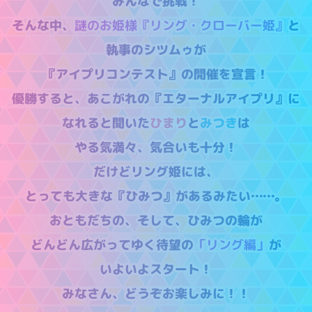
みんなで挑戦！
そんな中、
謎のお姫様『リング・クローバー姫』
と
執事のシツムゥが
『アイプリコンテスト』の開催を宣言！
優勝すると、あこがれの『エターナルアイプリ』に
なれると聞いた
ひまり
と
みつき
は
やる気満々、気合いも十分！
だけどリング姫には、
とっても大きな『ひみつ』があるみたい……。
おともだちの、そして、ひみつの輪が
どんどん広がってゆく待望の
「リング編」
が
いよいよスタート！
みなさん、どうぞお楽しみに！！