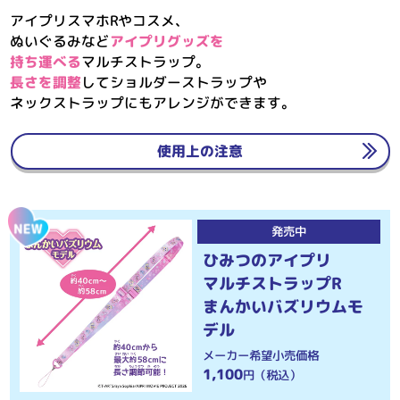
アイプリスマホRやコスメ、
ぬいぐるみなど
アイプリグッズを
持ち運べる
マルチストラップ。
長さを調整
してショルダーストラップや
ネックストラップにもアレンジができます。
使用上の注意
NEW
発売中
ひみつのアイプリ
マルチストラップR
まんかいバズリウムモ
デル
メーカー希望小売価格
1,100
円（税込）