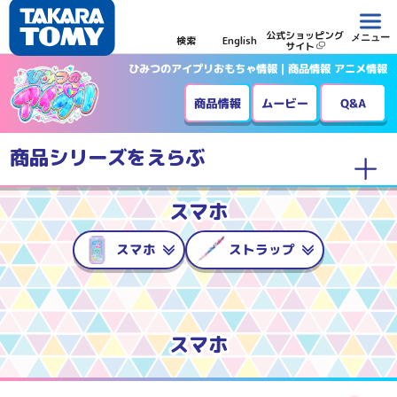
公式ショッピング
メニュー
検索
English
サイト
ひみつのアイプリおもちゃ情報｜商品情報 アニメ情報
商品情報
ムービー
商品シリーズをえらぶ
コスメ
カード
スマホ
スマホ
シリーズ
シリーズ
ストラップ
スマホ
ぬいぐるみ
その他
フィギュア
スマホ