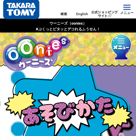
公式ショッピング
メニュー
検索
English
サイト
ウーニーズ（oonies）
#ぷくっとピタッとデコれるふうせん！