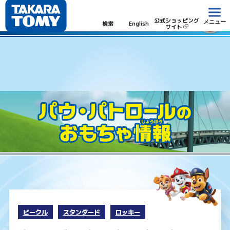
パウ・パトロール
公式ショッピング
メニュー
検索
English
サイト
ビークル
スタンダード
ロッキー