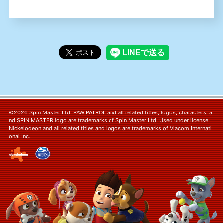
©2026 Spin Master Ltd. PAW PATROL and all related titles, logos, characters; a
nd SPIN MASTER logo are trademarks of Spin Master Ltd. Used under license.
Nickelodeon and all related titles and logos are trademarks of Viacom Internati
onal Inc.