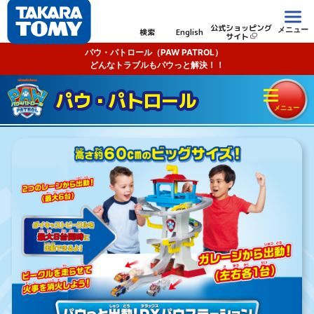
公式ショッピング
メニュー
検索
English
サイト
パウ・パトロール（PAW PATROL）
どんなトラブルもパウっと解決！！
パウ・パトロール