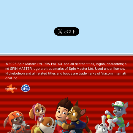
©2026 Spin Master Ltd. PAW PATROL and all related titles, logos, characters; a
nd SPIN MASTER logo are trademarks of Spin Master Ltd. Used under license.
Nickelodeon and all related titles and logos are trademarks of Viacom Internati
onal Inc.