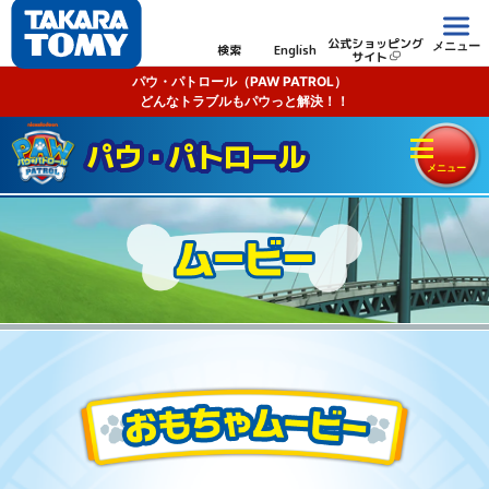
公式ショッピング
メニュー
検索
English
サイト
パウ・パトロール（PAW PATROL）
どんなトラブルもパウっと解決！！
パウ・パトロール