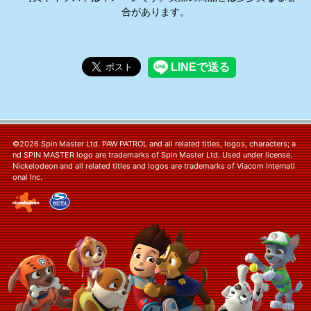
合があります。
©2026 Spin Master Ltd. PAW PATROL and all related titles, logos, characters; a
nd SPIN MASTER logo are trademarks of Spin Master Ltd. Used under license.
Nickelodeon and all related titles and logos are trademarks of Viacom Internati
onal Inc.