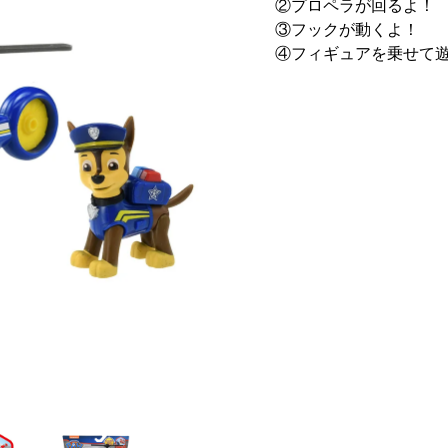
②プロペラが回るよ！
③フックが動くよ！
④フィギュアを乗せて