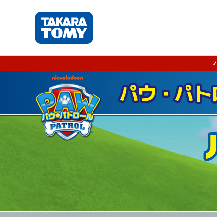
パウ・パト