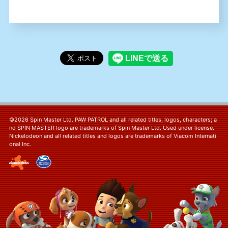
©2026 Spin Master Ltd. PAW PATROL and all related titles, logos, characters; a
nd SPIN MASTER logo are trademarks of Spin Master Ltd. Used under license.
Nickelodeon and all related titles and logos are trademarks of Viacom Internati
onal Inc.