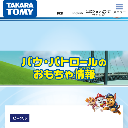
パウ・パトロール
公式ショッピング
メニュー
検索
English
サイト
ビークル