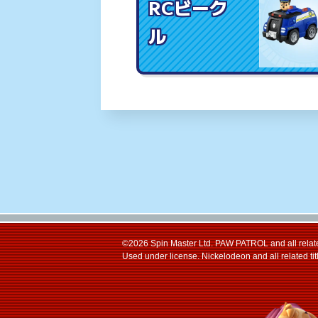
RCビーク
ル
©2026 Spin Master Ltd. PAW PATROL and all related
Used under license. Nickelodeon and all related tit