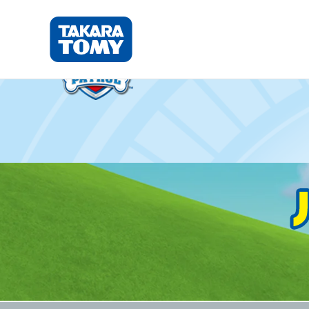
パウ・パト