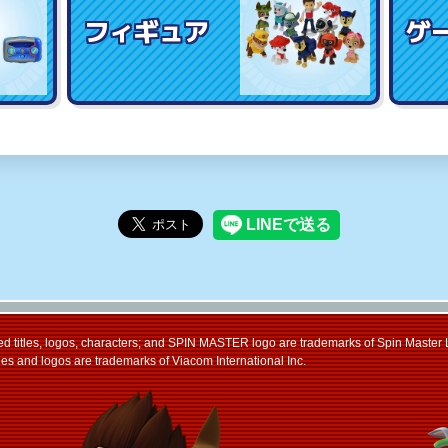
フィギュア
ゲ
 titles, logos, characters; and SPIN MASTER logo are trademarks of Spin Master 
les and logos are trademarks of Viacom International Inc.