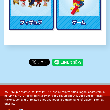
フィギュア
ゲーム
©2026 Spin Master Ltd. PAW PATROL and all related titles, logos, characters; a
nd SPIN MASTER logo are trademarks of Spin Master Ltd. Used under license.
Nickelodeon and all related titles and logos are trademarks of Viacom Internati
onal Inc.