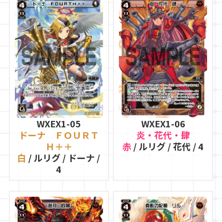
WXEX1-05
WXEX1-06
ドーナ ＦＯＵＲＴ
炎・花代・肆
Ｈ＋＋
赤
/ ルリグ / 花代 / 4
白
/ ルリグ / ドーナ /
4