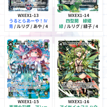
WXEX1-13
WXEX1-14
うるとらあーや！Ⅳ
四型開 緑姫
青
/ ルリグ / あや / 4
緑
/ ルリグ / 緑子 / 4
WXEX1-15
WXEX1-16
再調の彩蝶 アン＝
アイヤイ★フルハウ