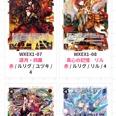
WXEX1-07
WXEX1-08
遊月・四篝
真心の記憶 リル
赤
/ ルリグ / ユヅキ /
赤
/ ルリグ / リル / 4
4