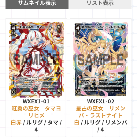
サムネイル表示
リスト表示
WXEX1-01
WXEX1-02
紅翼の巫女 タマヨ
星占の巫女 リメン
リヒメ
バ・ラストナイト
白赤
/ ルリグ / タマ /
白
/ ルリグ / リメンバ
4
/ 4