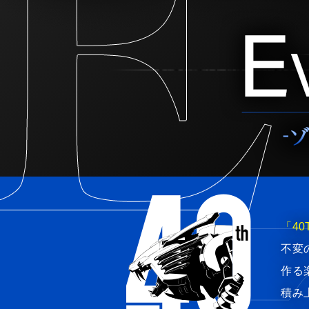
「40
不変
作る
積み