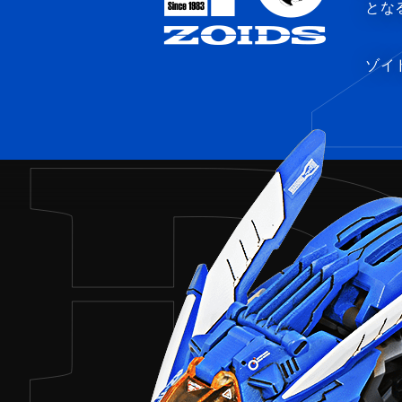
とな
ゾイ