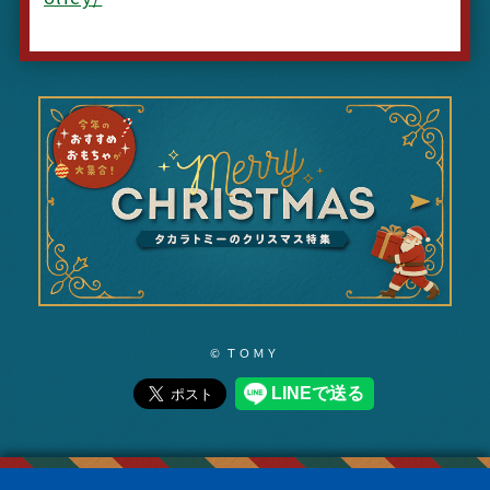
© ＴＯＭＹ