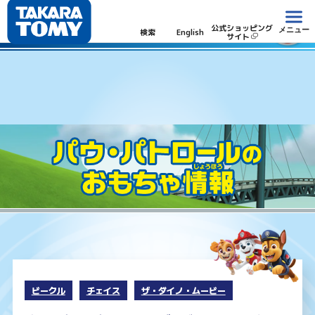
パウ・パトロール
公式ショッピング
メニュー
検索
English
サイト
ビークル
チェイス
ザ・ダイノ・ムービー