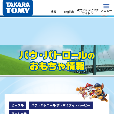
パウ・パトロール
公式ショッピング
メニュー
検索
English
サイト
ビークル
パウ・パトロール ザ・マイティ・ムービー
マーシャル