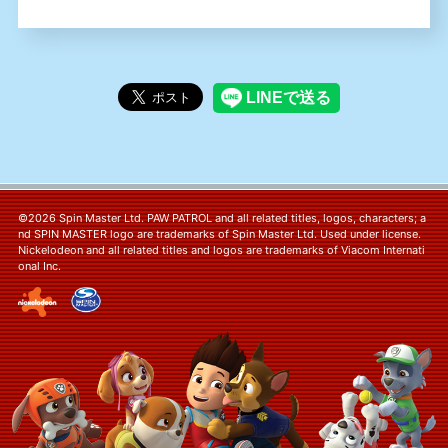
©2026 Spin Master Ltd. PAW PATROL and all related titles, logos, characters; a
nd SPIN MASTER logo are trademarks of Spin Master Ltd. Used under license.
Nickelodeon and all related titles and logos are trademarks of Viacom Internati
onal Inc.