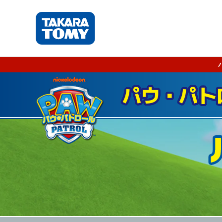
パウ・パト