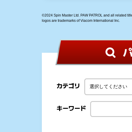
©2024 Spin Master Ltd. PAW PATROL and all related title
logos are trademarks of Viacom International Inc.
カテゴリ
キーワード