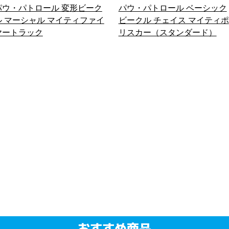
パウ・パトロール 変形ビーク
パウ・パトロール ベーシック
ル マーシャル マイティファイ
ビークル チェイス マイティポ
ヤートラック
リスカー（スタンダード）
おすすめ商品