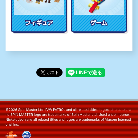
フィギュア
ゲーム
©2026 Spin Master Ltd. PAW PATROL and all related titles, logos, characters; a
nd SPIN MASTER logo are trademarks of Spin Master Ltd. Used under license.
Nickelodeon and all related titles and logos are trademarks of Viacom Internati
onal Inc.