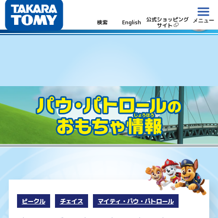
パウ・パトロール
公式ショッピング
メニュー
検索
English
サイト
ビークル
チェイス
マイティ・パウ・パトロール