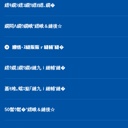
繧ｷ繝ｼ繧ｺ繝ｳ繧ｵ繧､繝�
繝悶Λ繝ｳ繝峨°繧峨＆縺後☆
縲悟･ｽ縺阪阪ｒ縺輔′縺�
繧ｸ繝｣繝ｳ繝ｫ縺九ｉ縺輔′縺�
蟇ｾ雎｡蟷ｴ鮨｢縺九ｉ縺輔′縺�
50髻ｳ鬆�°繧峨＆縺後☆