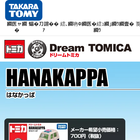
繝医ャ繝
蝠�刀諠��
繧､繝吶Φ繝医�繧ｭ繝｣繝ｳ繝壹�
莨
�
ｱ
繝ｳ