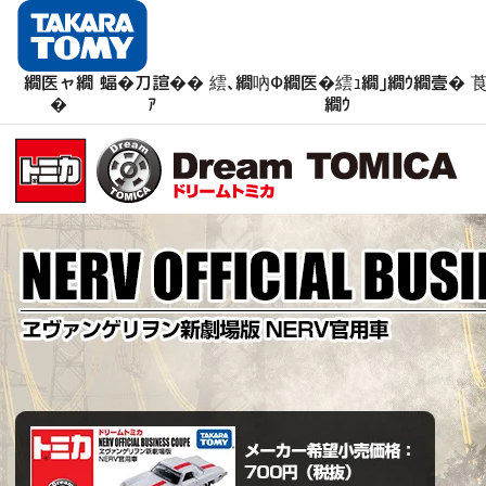
繝医ャ繝
蝠�刀諠��
繧､繝吶Φ繝医�繧ｭ繝｣繝ｳ繝壹�
莨
�
ｱ
繝ｳ