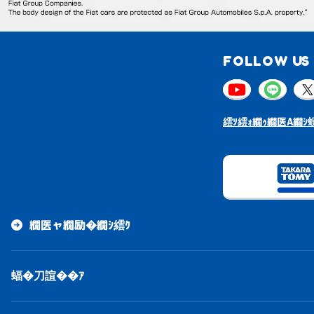
FOLLOW US 
繧ｿ繧ｫ繝ｩ繝医Α繝ｼ蜈
繝医ャ繝励�繝ｼ繧ｸ
蝠�刀諠��ｱ