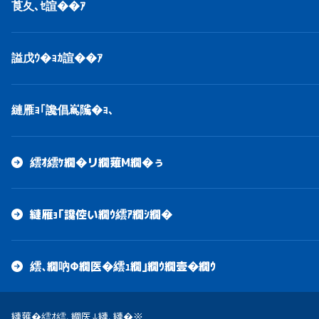
莨夂､ｾ諠��ｱ
謚戊ｳ�ｮｶ諠��ｱ
縺雁ｮ｢讒倡嶌隲�ｮ､
繧ｵ繧ｹ繝�リ繝薙Μ繝�ぅ
縺雁ｮ｢讒倥い繝ｳ繧ｱ繝ｼ繝�
繧､繝吶Φ繝医�繧ｭ繝｣繝ｳ繝壹�繝ｳ
縺薙�繧ｵ繧､繝医↓縺､縺�※