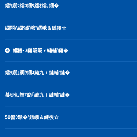
繧ｷ繝ｼ繧ｺ繝ｳ繧ｵ繧､繝�
繝悶Λ繝ｳ繝峨°繧峨＆縺後☆
縲悟･ｽ縺阪阪ｒ縺輔′縺�
繧ｸ繝｣繝ｳ繝ｫ縺九ｉ縺輔′縺�
蟇ｾ雎｡蟷ｴ鮨｢縺九ｉ縺輔′縺�
50髻ｳ鬆�°繧峨＆縺後☆