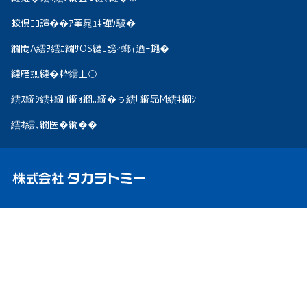
蛟倶ｺｺ諠��ｱ菫晁ｭｷ譁ｹ驥�
繝悶Λ繧ｦ繧ｶ繝ｻOS縺ｮ謗ｨ螂ｨ迺ｰ蠅�
縺雁撫縺�粋繧上○
繧ｽ繝ｼ繧ｷ繝｣繝ｫ繝｡繝�ぅ繧｢繝昴Μ繧ｷ繝ｼ
繧ｵ繧､繝医�繝��