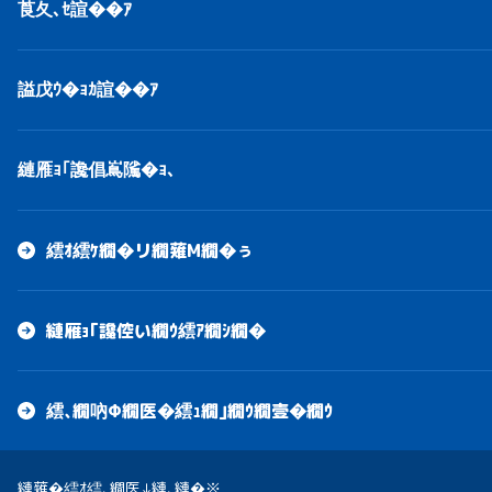
莨夂､ｾ諠��ｱ
謚戊ｳ�ｮｶ諠��ｱ
縺雁ｮ｢讒倡嶌隲�ｮ､
繧ｵ繧ｹ繝�リ繝薙Μ繝�ぅ
縺雁ｮ｢讒倥い繝ｳ繧ｱ繝ｼ繝�
繧､繝吶Φ繝医�繧ｭ繝｣繝ｳ繝壹�繝ｳ
縺薙�繧ｵ繧､繝医↓縺､縺�※