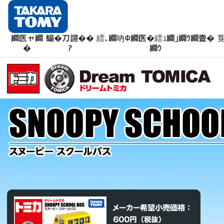
繝医ャ繝
蝠�刀諠��
繧､繝吶Φ繝医�繧ｭ繝｣繝ｳ繝壹�
莨
�
ｱ
繝ｳ