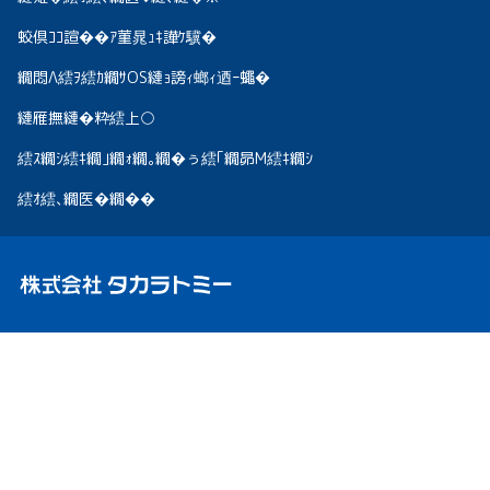
蛟倶ｺｺ諠��ｱ菫晁ｭｷ譁ｹ驥�
繝悶Λ繧ｦ繧ｶ繝ｻOS縺ｮ謗ｨ螂ｨ迺ｰ蠅�
縺雁撫縺�粋繧上○
繧ｽ繝ｼ繧ｷ繝｣繝ｫ繝｡繝�ぅ繧｢繝昴Μ繧ｷ繝ｼ
繧ｵ繧､繝医�繝��