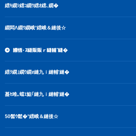
繧ｷ繝ｼ繧ｺ繝ｳ繧ｵ繧､繝�
繝悶Λ繝ｳ繝峨°繧峨＆縺後☆
縲悟･ｽ縺阪阪ｒ縺輔′縺�
繧ｸ繝｣繝ｳ繝ｫ縺九ｉ縺輔′縺�
蟇ｾ雎｡蟷ｴ鮨｢縺九ｉ縺輔′縺�
50髻ｳ鬆�°繧峨＆縺後☆