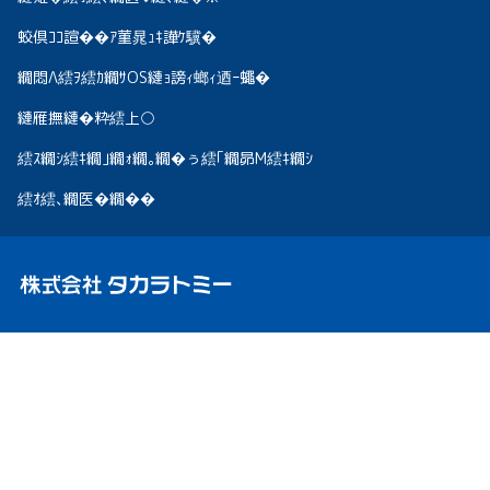
蛟倶ｺｺ諠��ｱ菫晁ｭｷ譁ｹ驥�
繝悶Λ繧ｦ繧ｶ繝ｻOS縺ｮ謗ｨ螂ｨ迺ｰ蠅�
縺雁撫縺�粋繧上○
繧ｽ繝ｼ繧ｷ繝｣繝ｫ繝｡繝�ぅ繧｢繝昴Μ繧ｷ繝ｼ
繧ｵ繧､繝医�繝��