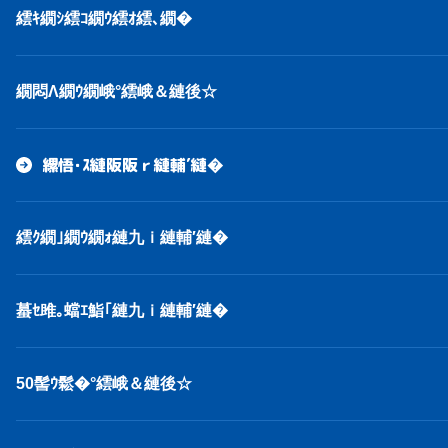
繧ｷ繝ｼ繧ｺ繝ｳ繧ｵ繧､繝�
繝悶Λ繝ｳ繝峨°繧峨＆縺後☆
縲悟･ｽ縺阪阪ｒ縺輔′縺�
繧ｸ繝｣繝ｳ繝ｫ縺九ｉ縺輔′縺�
蟇ｾ雎｡蟷ｴ鮨｢縺九ｉ縺輔′縺�
50髻ｳ鬆�°繧峨＆縺後☆