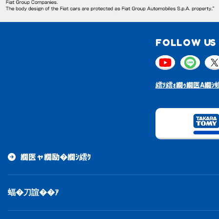
FOLLOW US 
繧ｿ繧ｫ繝ｩ繝医Α繝ｼ蜈
繝医ャ繝励�繝ｼ繧ｸ
蝠�刀諠��ｱ