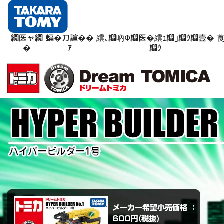
繝医ャ繝
蝠�刀諠��
繧､繝吶Φ繝医�繧ｭ繝｣繝ｳ繝壹�
莨
�
ｱ
繝ｳ