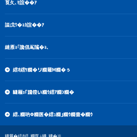
莨夂､ｾ諠��ｱ
謚戊ｳ�ｮｶ諠��ｱ
縺雁ｮ｢讒倡嶌隲�ｮ､
繧ｵ繧ｹ繝�リ繝薙Μ繝�ぅ
縺雁ｮ｢讒倥い繝ｳ繧ｱ繝ｼ繝�
繧､繝吶Φ繝医�繧ｭ繝｣繝ｳ繝壹�繝ｳ
縺薙�繧ｵ繧､繝医↓縺､縺�※