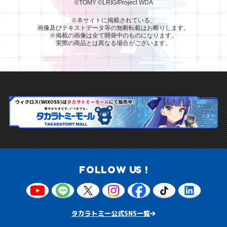
©TOMY
©LRIG/Project WDA
※本サイトに掲載されている、
画像及びテキストデータ等の無断転載はお断りします。
※掲載の画像は全て開発中のものになります。
実際の商品とは異なる場合がございます。
FOLLOW US !
タカラトミー公式SNS一覧