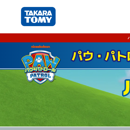
パウ・パト