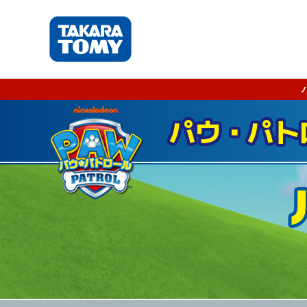
パウ・パト