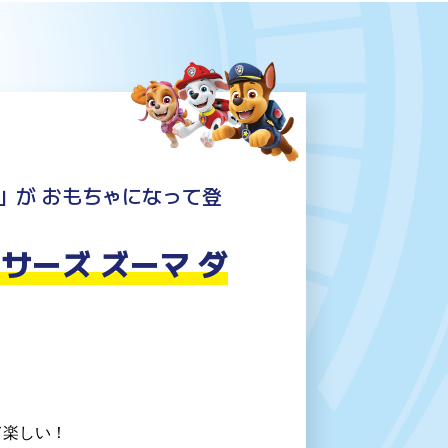
」が おもちゃになって登
サーズ ズーマ ダ
て楽しい！