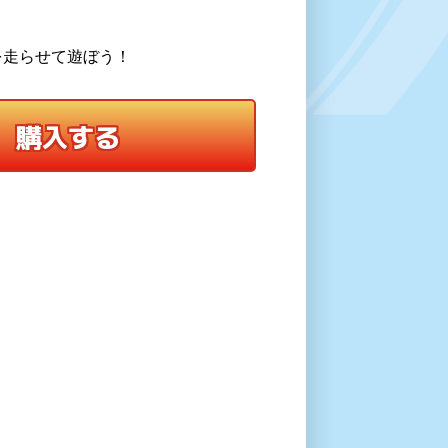
！
を走らせて遊ぼう！
購入する