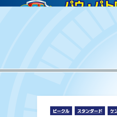
ビークル
スタンダード
ケ
パウ・パトロールのフィギ
パウ・パトロール 
価格:1,998円(税込)
発売時期