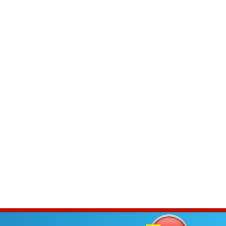
検索
English
公式ショッピング
サイト
ン
会社情報
投資家情報
サステナビリティ
お客様相談室
！