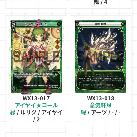
獣 / 4
WX13-017
WX13-018
アイヤイ★コール
意気軒昂
緑
/ ルリグ / アイヤイ
緑
/ アーツ / - / -
/ 2