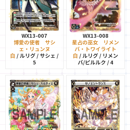
WX13-007
WX13-008
博愛の使者 サシ
星占の巫女 リメン
ェ・リュンヌ
バ・トワイライト
白
/ ルリグ / サシェ /
白
/ ルリグ / リメン
5
バ/ピルルク / 4