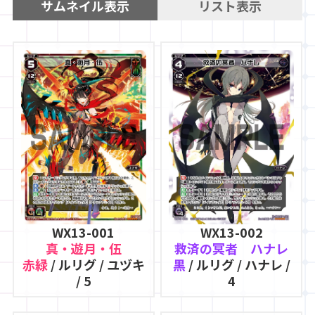
サムネイル表示
リスト表示
WX13-001
WX13-002
真・遊月・伍
救済の冥者 ハナレ
赤緑
/ ルリグ / ユヅキ
黒
/ ルリグ / ハナレ /
/ 5
4