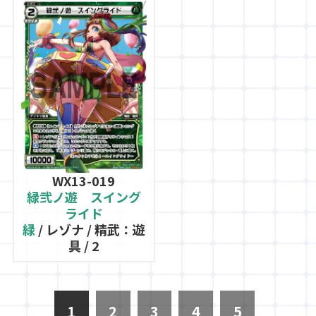
WX13-019
緑弐ノ遊 スイング
ライド
緑
/ レゾナ / 精武：遊
具 / 2
1
2
3
4
5