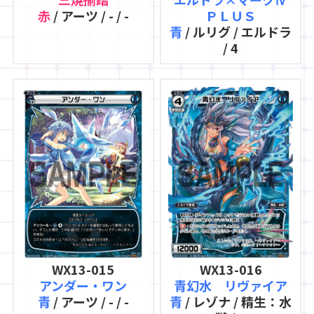
赤
/ アーツ / - / -
ＰＬＵＳ
青
/ ルリグ / エルドラ
/ 4
WX13-015
WX13-016
アンダー・ワン
青幻水 リヴァイア
青
/ アーツ / - / -
青
/ レゾナ / 精生：水