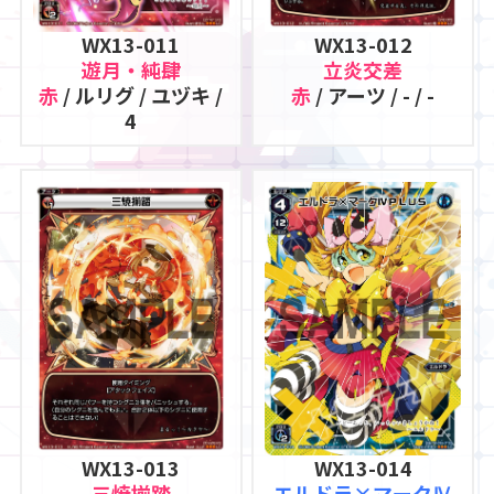
WX13-011
WX13-012
遊月・純肆
立炎交差
赤
/ ルリグ / ユヅキ /
赤
/ アーツ / - / -
4
WX13-013
WX13-014
三焼揃踏
エルドラ×マークⅣ