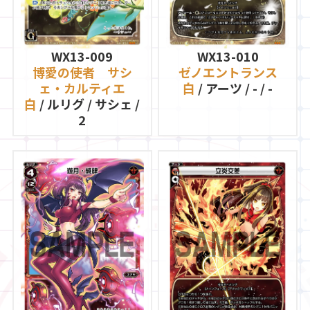
WX13-009
WX13-010
博愛の使者 サシ
ゼノエントランス
ェ・カルティエ
白
/ アーツ / - / -
白
/ ルリグ / サシェ /
2