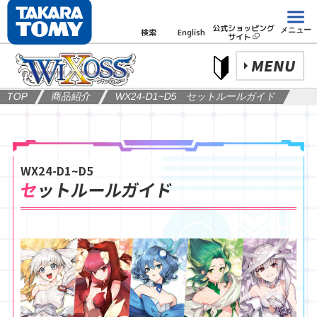
公式ショッピング
メニュー
検索
English
サイト
MENU
TOP
商品紹介
WX24-D1~D5 セットルールガイド
WX24-D1~D5
セットルールガイド