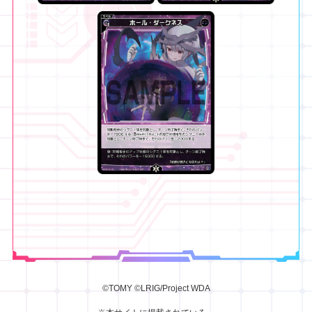
©TOMY
©LRIG/Project WDA