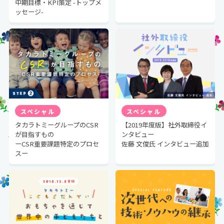
中期目標・KPI策定 -トップメ
ッセージ-
スペシャル
スペシャル
タカラトミーグループのCSR
【2019年度版】社外取締役イ
が目指すもの
ンタビュー
ーCSR重要課題特定のプロセ
佐藤 文俊氏 インタビュー追加
スー