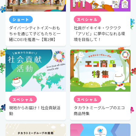
ショート
スペシャル
ダイバーシティトイズ～おも
社員がイキイキ・ワクワク
ちゃを通じて子どもたちと一
「アソビ」に夢中になれる環
緒にDEIを推進～【第1弾】
境を目指して！
スペシャル
スペシャル
現地からお届け！社会貢献活
タカラトミーグループのエコ
動
商品特集